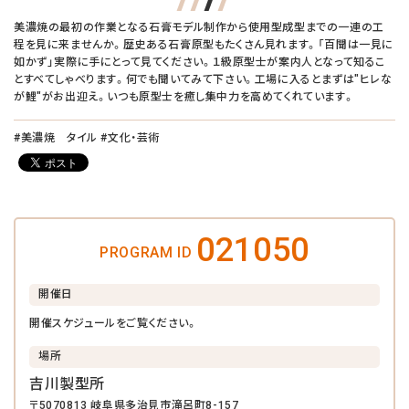
美濃焼の最初の作業となる石膏モデル制作から使用型成型までの一連の工
程を見に来ませんか。歴史ある石膏原型もたくさん見れます。「百聞は一見に
如かず」実際に手にとって見てください。１級原型士が案内人となって知るこ
とすべてしゃべります。何でも聞いてみて下さい。工場に入るとまずは"ヒレな
が鯉"がお出迎え。いつも原型士を癒し集中力を高めてくれています。
#美濃焼 タイル #文化・芸術
021050
PROGRAM ID
開催日
開催スケジュールをご覧ください。
場所
吉川製型所
〒5070813 岐阜県多治見市滝呂町8-157