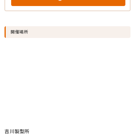
戻る
戻る
戻る
キャンセルする
キャンセルする
キャンセルする
開催場所
吉川製型所