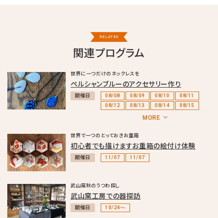
RELATED
関連プログラム
世界に一つだけのネックレスを
ペルシャンブルーのアクセサリー作り
開催日
08/08
08/09
08/10
08/11
08/12
08/13
08/14
08/15
08/16
08/17
08/18
08/19
MORE
08/20
08/21
08/22
08/23
08/24
08/25
08/26
08/27
世界で一つのとっておきお重箱
08/28
08/29
08/30
08/31
初心者でも描けますお重箱の絵付け体験
09/01
09/02
09/03
09/04
開催日
11/07
11/07
09/05
09/06
09/07
09/08
09/09
09/10
09/11
09/12
09/13
09/14
09/15
09/16
武山窯秋のうつわ探し
09/17
09/18
09/19
09/20
武山窯工房での器探訪
09/21
09/22
09/23
09/24
開催日
10/24～
09/25
09/26
09/27
09/28