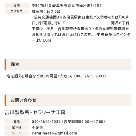
〒5070813 岐阜県多治見市滝呂町8-157
住所
駐車場： 有り 5台
アクセス
・公共交通機関ＪＲ多治見駅南口東鉄バス②番のりば「東草
口」行「羽根」行にて 滝呂８丁目
下車少し戻る 吉川製型所看板あり ・多治見駅到着時間を
お知らせ頂ければお迎えに行きます。 ・中央道多治見インタ
ーより１０分
備考
3名を超える場合などは、お電話ください。（090-2610-2031）
お問い合わせ
吉川製型所・セラリーナ工房
090-2610-2031 （営業時間09:00〜17:00）
電話
不定休
定休日
cerarina415@gmail.com
メール