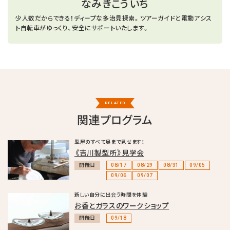
なみきこういち
少人数だからできる！ディープな多治見探索。ツアーガイドと電動アシス
ト自転車がゆっくり、安全にサポートいたします。
RELATED
関連プログラム
型屋のすべて奥まで見せます！
《吉川製型所》見学会
開催日
08/17
08/29
08/31
09/05
09/06
09/07
新しい自分に出会う時間を体験
お香とガラスのワークショップ
開催日
09/18