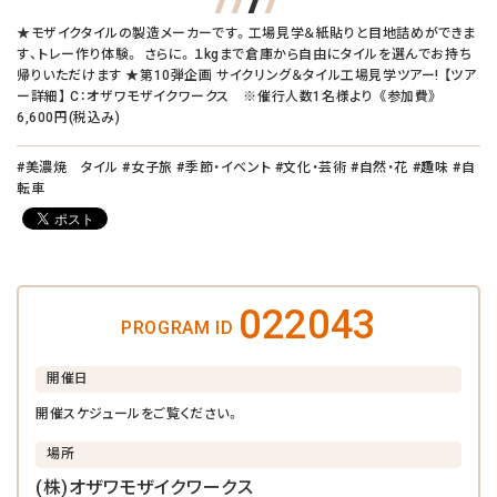
★モザイクタイルの製造メーカーです。工場見学＆紙貼りと目地詰めができま
す、トレー作り体験。 さらに。１kgまで倉庫から自由にタイルを選んでお持ち
帰りいただけます ★第10弾企画 サイクリング＆タイル工場見学ツアー! 【ツア
ー詳細】 C：オザワモザイクワークス ※催行人数1名様より 《参加費》
6,600円(税込み)
#美濃焼 タイル #女子旅 #季節・イベント #文化・芸術 #自然・花 #趣味 #自
転車
022043
PROGRAM ID
開催日
開催スケジュールをご覧ください。
場所
(株)オザワモザイクワークス