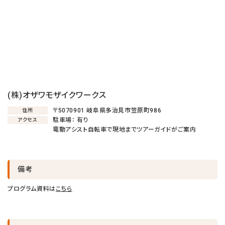
(株)オザワモザイクワークス
〒5070901 岐阜県多治見市笠原町986
住所
キャンセル後、再度予約することが
キャンセル後、再度予約することが
キャンセル後、再度予約することが
駐車場： 有り
アクセス
できない場合がございます。
できない場合がございます。
できない場合がございます。
電動アシスト自転車で現地までツアーガイドがご案内
戻る
戻る
戻る
キャンセルする
キャンセルする
キャンセルする
備考
プログラム資料は
こちら