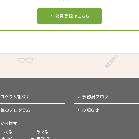
キャンセル後、再度予約することが
キャンセル後、再度予約することが
キャンセル後、再度予約することが
できない場合がございます。
できない場合がございます。
できない場合がございます。
会員登録はこちら
戻る
戻る
戻る
キャンセルする
キャンセルする
キャンセルする
プログラムを探す
事務局ブログ
人気のプログラム
お知らせ
から探す
つくる
めぐる
みがく
まなぶ