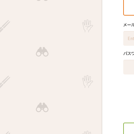
メー
パス