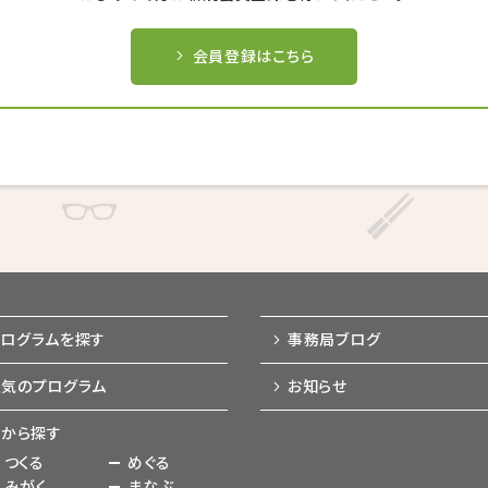
キャンセル後、再度予約することが
キャンセル後、再度予約することが
キャンセル後、再度予約することが
できない場合がございます。
できない場合がございます。
できない場合がございます。
会員登録はこちら
戻る
戻る
戻る
キャンセルする
キャンセルする
キャンセルする
プログラムを探す
事務局ブログ
人気のプログラム
お知らせ
から探す
つくる
めぐる
みがく
まなぶ