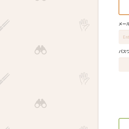
メー
パス