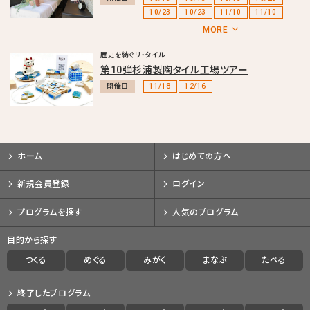
10/23
10/23
11/10
11/10
11/10
11/20
11/20
11/20
MORE
歴史を紡ぐリ・タイル
第10弾杉浦製陶タイル工場ツアー
開催日
11/18
12/16
ホーム
はじめての方へ
新規会員登録
ログイン
プログラムを探す
人気のプログラム
目的から探す
つくる
めぐる
みがく
まなぶ
たべる
終了したプログラム