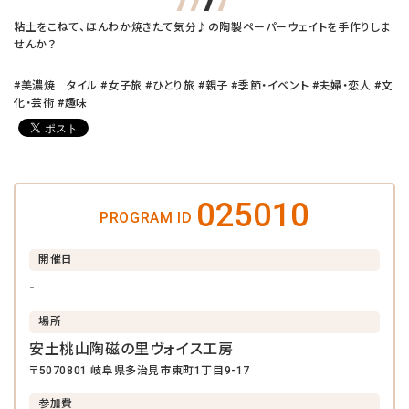
粘土をこねて、ほんわか焼きたて気分♪の陶製ペーパーウェイトを手作りしま
せんか？
#美濃焼 タイル #女子旅 #ひとり旅 #親子 #季節・イベント #夫婦・恋人 #文
化・芸術 #趣味
025010
PROGRAM ID
開催日
-
場所
安土桃山陶磁の里ヴォイス工房
〒5070801 岐阜県多治見市東町1丁目9-17
参加費