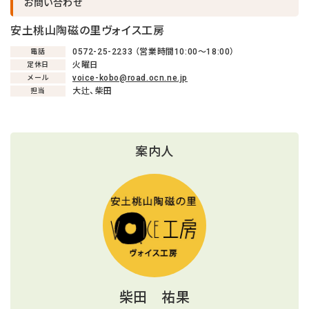
お問い合わせ
キャンセル後、再度予約することが
キャンセル後、再度予約することが
キャンセル後、再度予約することが
安土桃山陶磁の里ヴォイス工房
できない場合がございます。
できない場合がございます。
できない場合がございます。
0572-25-2233 （営業時間10:00〜18:00）
電話
火曜日
定休日
voice-kobo@road.ocn.ne.jp
メール
戻る
戻る
戻る
キャンセルする
キャンセルする
キャンセルする
大辻、柴田
担当
案内人
柴田 祐果