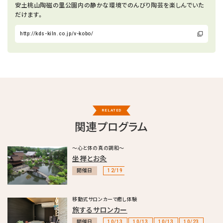
安土桃山陶磁の里公園内の静かな環境でのんびり陶芸を楽しんでいた
だけます。
http://kds-kiln.co.jp/v-kobo/
RELATED
関連プログラム
〜心と体の真の調和〜
坐禅とお灸
開催日
12/19
移動式サロンカーで癒し体験
旅するサロンカー
開催日
10/13
10/13
10/13
10/23