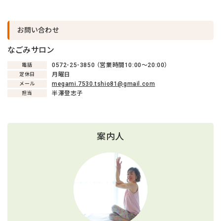
お問い合わせ
キャンセル後、再度予約することが
キャンセル後、再度予約することが
キャンセル後、再度予約することが
できない場合がございます。
できない場合がございます。
できない場合がございます。
なごみサロン
0572-25-3850 （営業時間10:00〜20:00）
電話
月曜日
定休日
戻る
戻る
戻る
キャンセルする
キャンセルする
キャンセルする
megami.7530.tshio81@gmail.com
メール
半澤登志子
担当
案内人