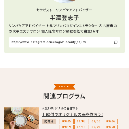
セラピスト リンパケアアドバイザー
半澤登志子
リンパケアアドバイザー セルフリンパヨガインストラクター 名古屋市内
の大手エステサロン 個人経営サロン勤務を経て独立16年
https://www.instagram.com/nagomibeauty_tajimi
RELATED
関連プログラム
人気！オリジナルの器作り♪
上絵付でオリジナルの器を作ろう！
開催日
09/05
09/05
09/06
09/06
09/19
09/19
09/20
09/20