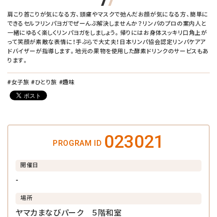
肩こり首こりが気になる方、頭痛やマスクで弛んだお顔が気になる方、簡単に
できるセルフリンパヨガでぜーんぶ解決しませんか？リンパのプロの案内人と
一緒にゆるく楽しくリンパヨガをしましょう。帰りにはお身体スッキリ口角上が
って笑顔が素敵な表情に！手ぶらで大丈夫！日本リンパ協会認定リンパケアア
ドバイザーが指導します。地元の果物を使用した酵素ドリンクのサービスもあ
ります。
#女子旅 #ひとり旅 #趣味
023021
PROGRAM ID
開催日
-
場所
ヤマカまなびパーク ５階和室