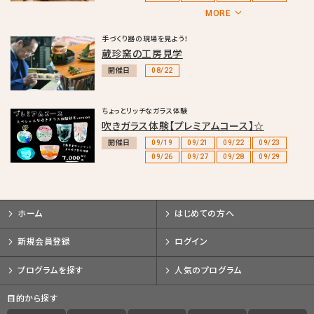
09/26
09/26
09/27
09/27
MORE
10/03
10/03
10/04
10/04
10/10
10/10
10/11
10/11
手づくり器の現場を見よう！
10/12
10/12
10/17
10/17
蔵珍窯の工房見学
10/18
10/18
10/24
10/24
開催日
08/22
10/25
10/25
10/31
10/31
ちょっとリッチなガラス体験
吹きガラス体験【プレミアムコース】☆
開催日
09/19
09/21
09/22
09/23
09/26
09/27
09/28
09/29
ホーム
はじめての方へ
新規会員登録
ログイン
プログラムを探す
人気のプログラム
目的から探す